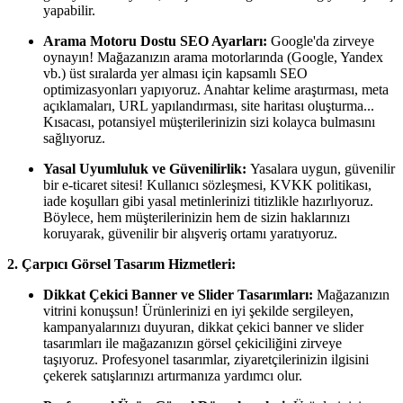
yapabilir.
Arama Motoru Dostu SEO Ayarları:
Google'da zirveye
oynayın! Mağazanızın arama motorlarında (Google, Yandex
vb.) üst sıralarda yer alması için kapsamlı SEO
optimizasyonları yapıyoruz. Anahtar kelime araştırması, meta
açıklamaları, URL yapılandırması, site haritası oluşturma...
Kısacası, potansiyel müşterilerinizin sizi kolayca bulmasını
sağlıyoruz.
Yasal Uyumluluk ve Güvenilirlik:
Yasalara uygun, güvenilir
bir e-ticaret sitesi! Kullanıcı sözleşmesi, KVKK politikası,
iade koşulları gibi yasal metinlerinizi titizlikle hazırlıyoruz.
Böylece, hem müşterilerinizin hem de sizin haklarınızı
koruyarak, güvenilir bir alışveriş ortamı yaratıyoruz.
2. Çarpıcı Görsel Tasarım Hizmetleri:
Dikkat Çekici Banner ve Slider Tasarımları:
Mağazanızın
vitrini konuşsun! Ürünlerinizi en iyi şekilde sergileyen,
kampanyalarınızı duyuran, dikkat çekici banner ve slider
tasarımları ile mağazanızın görsel çekiciliğini zirveye
taşıyoruz. Profesyonel tasarımlar, ziyaretçilerinizin ilgisini
çekerek satışlarınızı artırmanıza yardımcı olur.