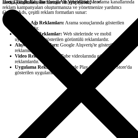
Evet, Google Ads, Facebook Ads gibi dijital pazarlama kanallarında
Hangi Tür Reklamları Google'da Verebilirim?
Icon
meta açıklamaları, site haritası vb.) yapıyoruz.
reklam kampanyaları oluşturmanıza ve yönetmenize yardımcı
Google Ads, çeşitli reklam formatları sunar:
oluyoruz.
Arama Ağı Reklamları:
Arama sonuçlarında gösterilen
reklamlardır.
Görüntülü Reklamlar:
Web sitelerinde ve mobil
uygulamalarda gösterilen görüntülü reklamlardır.
Alışveriş Reklamları:
Google Alışveriş'te gösterilen ürün
reklamlarıdır.
Video Reklamlar:
YouTube videolarında gösterilen
reklamlardır.
Uygulama Reklamları:
Google Play Store ve App Store'da
gösterilen uygulama reklamlarıdır.