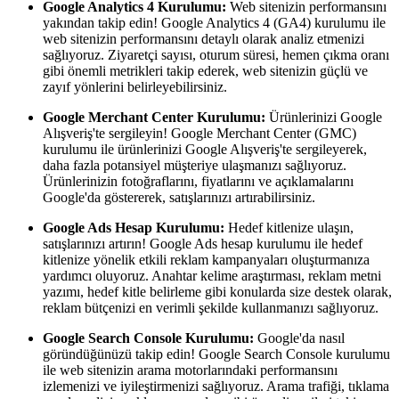
Google Analytics 4 Kurulumu:
Web sitenizin performansını
yakından takip edin! Google Analytics 4 (GA4) kurulumu ile
web sitenizin performansını detaylı olarak analiz etmenizi
sağlıyoruz. Ziyaretçi sayısı, oturum süresi, hemen çıkma oranı
gibi önemli metrikleri takip ederek, web sitenizin güçlü ve
zayıf yönlerini belirleyebilirsiniz.
Google Merchant Center Kurulumu:
Ürünlerinizi Google
Alışveriş'te sergileyin! Google Merchant Center (GMC)
kurulumu ile ürünlerinizi Google Alışveriş'te sergileyerek,
daha fazla potansiyel müşteriye ulaşmanızı sağlıyoruz.
Ürünlerinizin fotoğraflarını, fiyatlarını ve açıklamalarını
Google'da göstererek, satışlarınızı artırabilirsiniz.
Google Ads Hesap Kurulumu:
Hedef kitlenize ulaşın,
satışlarınızı artırın! Google Ads hesap kurulumu ile hedef
kitlenize yönelik etkili reklam kampanyaları oluşturmanıza
yardımcı oluyoruz. Anahtar kelime araştırması, reklam metni
yazımı, hedef kitle belirleme gibi konularda size destek olarak,
reklam bütçenizi en verimli şekilde kullanmanızı sağlıyoruz.
Google Search Console Kurulumu:
Google'da nasıl
göründüğünüzü takip edin! Google Search Console kurulumu
ile web sitenizin arama motorlarındaki performansını
izlemenizi ve iyileştirmenizi sağlıyoruz. Arama trafiği, tıklama