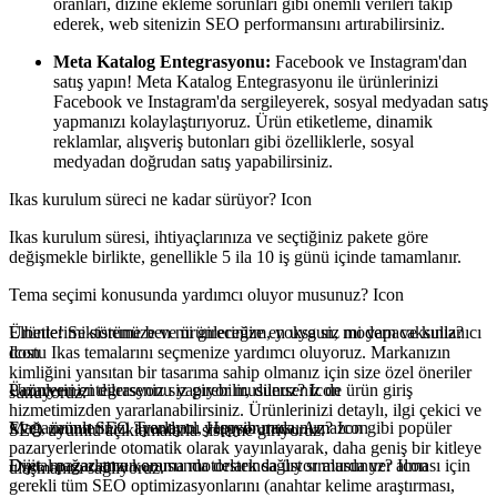
oranları, dizine ekleme sorunları gibi önemli verileri takip
ederek, web sitenizin SEO performansını artırabilirsiniz.
Meta Katalog Entegrasyonu:
Facebook ve Instagram'dan
satış yapın! Meta Katalog Entegrasyonu ile ürünlerinizi
Facebook ve Instagram'da sergileyerek, sosyal medyadan satış
yapmanızı kolaylaştırıyoruz. Ürün etiketleme, dinamik
reklamlar, alışveriş butonları gibi özelliklerle, sosyal
medyadan doğrudan satış yapabilirsiniz.
Ikas kurulum süreci ne kadar sürüyor?
Icon
Ikas kurulum süresi, ihtiyaçlarınıza ve seçtiğiniz pakete göre
değişmekle birlikte, genellikle 5 ila 10 iş günü içinde tamamlanır.
Tema seçimi konusunda yardımcı oluyor musunuz?
Icon
Elbette! Sektörünüze ve ürünlerinize en uygun, modern ve kullanıcı
Ürünlerimi sisteme ben mi gireceğim, yoksa siz mi yapacaksınız?
dostu Ikas temalarını seçmenize yardımcı oluyoruz. Markanızın
Icon
kimliğini yansıtan bir tasarıma sahip olmanız için size özel öneriler
Ürünlerinizi dilerseniz siz girebilir, dilerseniz de ürün giriş
Pazaryeri entegrasyonu yapıyor musunuz?
Icon
sunuyoruz.
hizmetimizden yararlanabilirsiniz. Ürünlerinizi detaylı, ilgi çekici ve
Evet, ürünlerinizi Trendyol, Hepsiburada, Amazon gibi popüler
Mağazamın SEO ayarlarını yapıyor musunuz?
Icon
SEO uyumlu açıklamalarla sisteme giriyoruz.
pazaryerlerinde otomatik olarak yayınlayarak, daha geniş bir kitleye
Evet, mağazanızın arama motorlarında üst sıralarda yer alması için
Dijital pazarlama konusunda destek sağlıyor musunuz?
Icon
ulaşmanızı sağlıyoruz.
gerekli tüm SEO optimizasyonlarını (anahtar kelime araştırması,