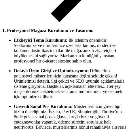
1. Profesyonel Mağaza Kurulumu ve Tasarımı:
Etkileyici Tema Kurulumu:
İlk izlenim önemlidir!
Sektörünüze ve ürünlerinize özel tasarlanmış, modern ve
kullanıcı dostu Ikas temaları ile mağazanızın ziyaretçileri
büyülemesini sağlıyoruz. Markanızın kimliğini yansıtan,
profesyonel bir e-ticaret sitesine sahip olun.
Detaylı Ürün Girişi ve Optimizasyonu:
Ürünleriniz
potansiyel müşterilerinizin karşısına doğru şekilde çıksın!
Ürünlerinizi detaylı, ilgi çekici ve SEO uyumlu açıklamalarla
sisteme giriyoruz. Başlıklar, açıklamalar, etiketler... Her şey
müşterilerinizi cezbetmek ve arama motorlarında yükselmek
için optimize ediliyor.
Güvenli Sanal Pos Kurulumu:
Müşterilerinizin güvenliği
bizim önceliğimiz! İyzico, PayTR, Shopier gibi Türkiye'nin
önde gelen sanal pos sağlayıcılarıyla hızlı ve güvenli
entegrasyonlar yaparak, ödeme sürecini sorunsuz hale
getiriyoruz. Böylece, müşterileriniz gönül rahatlığıyla alışveriş