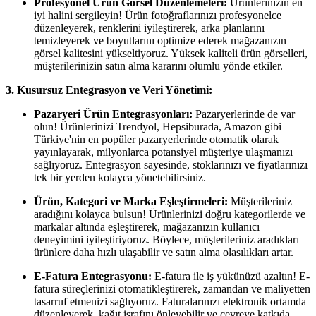
Profesyonel Ürün Görsel Düzenlemeleri:
Ürünlerinizin en
iyi halini sergileyin! Ürün fotoğraflarınızı profesyonelce
düzenleyerek, renklerini iyileştirerek, arka planlarını
temizleyerek ve boyutlarını optimize ederek mağazanızın
görsel kalitesini yükseltiyoruz. Yüksek kaliteli ürün görselleri,
müşterilerinizin satın alma kararını olumlu yönde etkiler.
3. Kusursuz Entegrasyon ve Veri Yönetimi:
Pazaryeri Ürün Entegrasyonları:
Pazaryerlerinde de var
olun! Ürünlerinizi Trendyol, Hepsiburada, Amazon gibi
Türkiye'nin en popüler pazaryerlerinde otomatik olarak
yayınlayarak, milyonlarca potansiyel müşteriye ulaşmanızı
sağlıyoruz. Entegrasyon sayesinde, stoklarınızı ve fiyatlarınızı
tek bir yerden kolayca yönetebilirsiniz.
Ürün, Kategori ve Marka Eşleştirmeleri:
Müşterileriniz
aradığını kolayca bulsun! Ürünlerinizi doğru kategorilerde ve
markalar altında eşleştirerek, mağazanızın kullanıcı
deneyimini iyileştiriyoruz. Böylece, müşterileriniz aradıkları
ürünlere daha hızlı ulaşabilir ve satın alma olasılıkları artar.
E-Fatura Entegrasyonu:
E-fatura ile iş yükünüzü azaltın! E-
fatura süreçlerinizi otomatikleştirerek, zamandan ve maliyetten
tasarruf etmenizi sağlıyoruz. Faturalarınızı elektronik ortamda
düzenleyerek, kağıt israfını önleyebilir ve çevreye katkıda